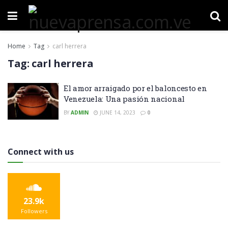
Home
Tag
carl herrera
Tag:
carl herrera
El amor arraigado por el baloncesto en
Venezuela: Una pasión nacional
BY
ADMIN
JUNE 14, 2023
0
Connect with us
23.9k
Followers