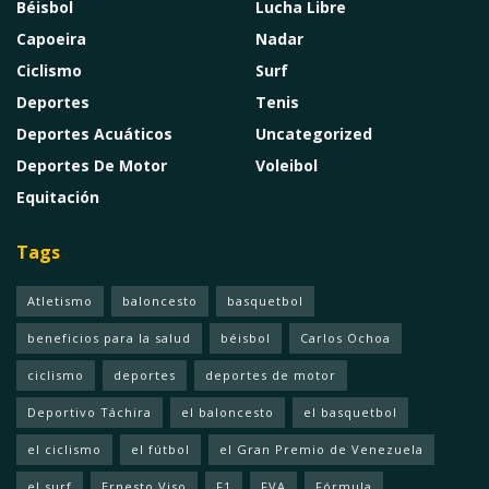
Béisbol
Lucha Libre
Capoeira
Nadar
Ciclismo
Surf
Deportes
Tenis
Deportes Acuáticos
Uncategorized
Deportes De Motor
Voleibol
Equitación
Tags
Atletismo
baloncesto
basquetbol
beneficios para la salud
béisbol
Carlos Ochoa
ciclismo
deportes
deportes de motor
Deportivo Táchira
el baloncesto
el basquetbol
el ciclismo
el fútbol
el Gran Premio de Venezuela
el surf
Ernesto Viso
F1
FVA
Fórmula