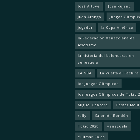
José Altuve
José Rujano
Juan Arango
Juegos Olímpic
jugador
la Copa América
la Federación Venezolana de
Atletismo
la historia del baloncesto en
venezuela
LA NBA
La Vuelta al Táchira
los Juegos Olímpicos
los Juegos Olímpicos de Tokio 
Miguel Cabrera
Pastor Mal
rally
Salomón Rondón
Tokio 2020
venezuela
Yulimar Rojas