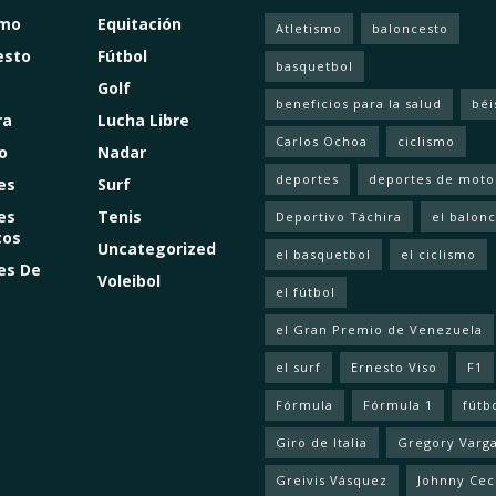
smo
Equitación
Atletismo
baloncesto
esto
Fútbol
basquetbol
Golf
beneficios para la salud
béi
ra
Lucha Libre
Carlos Ochoa
ciclismo
o
Nadar
deportes
deportes de moto
es
Surf
es
Tenis
Deportivo Táchira
el balon
cos
Uncategorized
el basquetbol
el ciclismo
es De
Voleibol
el fútbol
el Gran Premio de Venezuela
el surf
Ernesto Viso
F1
Fórmula
Fórmula 1
fútb
Giro de Italia
Gregory Varg
Greivis Vásquez
Johnny Cec