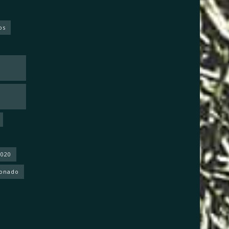
os
2020
donado