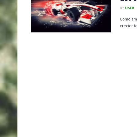
BY
USER
Como aman
creciente