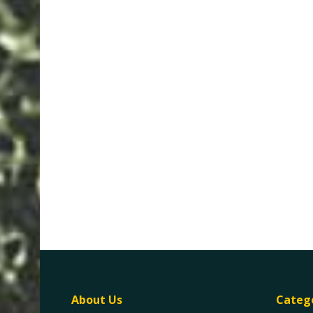
About Us
Categ