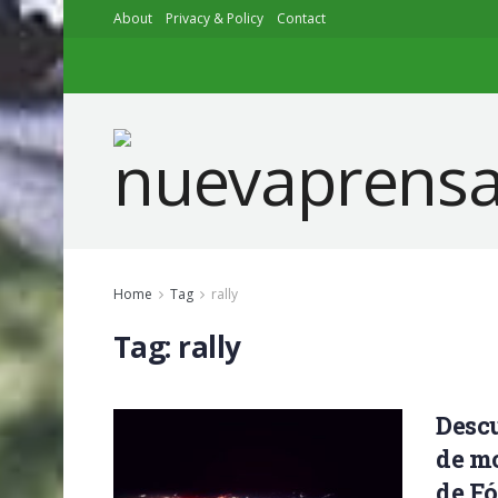
About
Privacy & Policy
Contact
Home
Tag
rally
Tag:
rally
Descu
de mo
de Fó