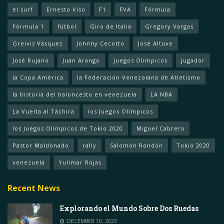
el surf
Ernesto Viso
F1
FVA
Fórmula
Fórmula 1
fútbol
Giro de Italia
Gregory Vargas
Greivis Vásquez
Johnny Cecotto
José Altuve
José Rujano
Juan Arango
Juegos Olímpicos
jugador
la Copa América
la Federación Venezolana de Atletismo
la historia del baloncesto en venezuela
LA NBA
La Vuelta al Táchira
los Juegos Olímpicos
los Juegos Olímpicos de Tokio 2020
Miguel Cabrera
Pastor Maldonado
rally
Salomón Rondón
Tokio 2020
venezuela
Yulimar Rojas
Recent News
Explorando el Mundo Sobre Dos Ruedas
DECEMBER 10, 2023