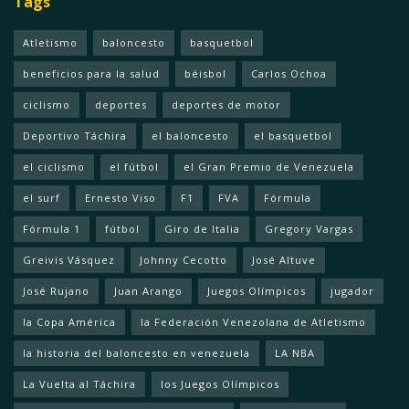
Tags
Atletismo
baloncesto
basquetbol
beneficios para la salud
béisbol
Carlos Ochoa
ciclismo
deportes
deportes de motor
Deportivo Táchira
el baloncesto
el basquetbol
el ciclismo
el fútbol
el Gran Premio de Venezuela
el surf
Ernesto Viso
F1
FVA
Fórmula
Fórmula 1
fútbol
Giro de Italia
Gregory Vargas
Greivis Vásquez
Johnny Cecotto
José Altuve
José Rujano
Juan Arango
Juegos Olímpicos
jugador
la Copa América
la Federación Venezolana de Atletismo
la historia del baloncesto en venezuela
LA NBA
La Vuelta al Táchira
los Juegos Olímpicos