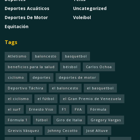
Deportes Acuáticos
Uncategorized
Deportes De Motor
Voleibol
Equitación
Tags
Atletismo
baloncesto
basquetbol
beneficios para la salud
béisbol
Carlos Ochoa
ciclismo
deportes
deportes de motor
Deportivo Táchira
el baloncesto
el basquetbol
el ciclismo
el fútbol
el Gran Premio de Venezuela
el surf
Ernesto Viso
F1
FVA
Fórmula
Fórmula 1
fútbol
Giro de Italia
Gregory Vargas
Greivis Vásquez
Johnny Cecotto
José Altuve