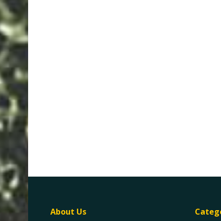
About Us
Categ