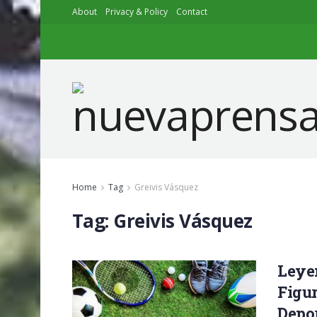
About
Privacy & Policy
Contact
Home
Tag
Greivis Vásquez
Tag:
Greivis Vásquez
Leyen
Figur
Depo