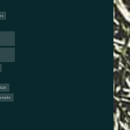
os
2020
donado