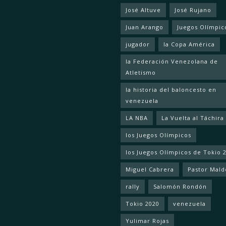
José Altuve
José Rujano
Juan Arango
Juegos Olímpic
jugador
la Copa América
la Federación Venezolana de
Atletismo
la historia del baloncesto en
venezuela
LA NBA
La Vuelta al Táchira
los Juegos Olímpicos
los Juegos Olímpicos de Tokio 
Miguel Cabrera
Pastor Mal
rally
Salomón Rondón
Tokio 2020
venezuela
Yulimar Rojas