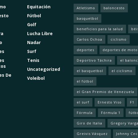
smo
Equitación
Atletismo
baloncesto
esto
Fútbol
basquetbol
Golf
beneficios para la salud
béi
ra
Lucha Libre
Carlos Ochoa
ciclismo
o
Nadar
deportes
deportes de moto
es
Surf
es
Tenis
Deportivo Táchira
el balon
cos
Uncategorized
el basquetbol
el ciclismo
es De
Voleibol
el fútbol
el Gran Premio de Venezuela
el surf
Ernesto Viso
F1
Fórmula
Fórmula 1
fútb
Giro de Italia
Gregory Varg
Greivis Vásquez
Johnny Cec