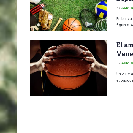
BY
ADMI
En la ric
figuras l
El am
Vene
BY
ADMI
Un viaje 
el basque