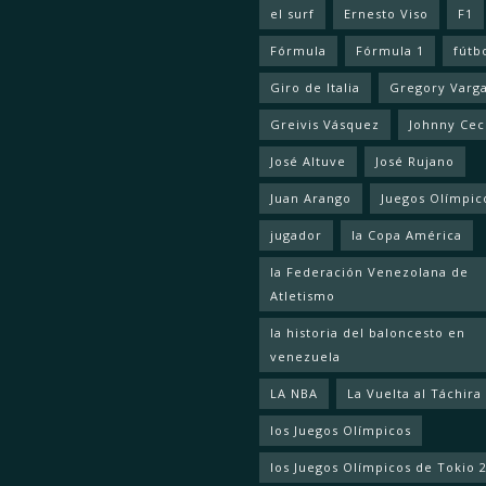
el surf
Ernesto Viso
F1
Fórmula
Fórmula 1
fútb
Giro de Italia
Gregory Varg
Greivis Vásquez
Johnny Cec
José Altuve
José Rujano
Juan Arango
Juegos Olímpic
jugador
la Copa América
la Federación Venezolana de
Atletismo
la historia del baloncesto en
venezuela
LA NBA
La Vuelta al Táchira
los Juegos Olímpicos
los Juegos Olímpicos de Tokio 