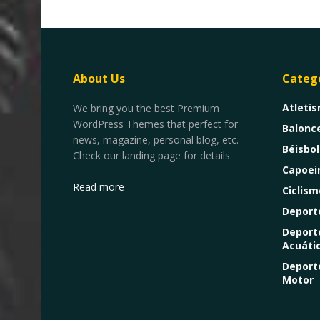
About Us
Categ
Atleti
We bring you the best Premium
WordPress Themes that perfect for
Balonc
news, magazine, personal blog, etc.
Béisbol
Check our landing page for details.
Capoei
Read more
Ciclism
Deport
Deport
Acuáti
Deport
Motor