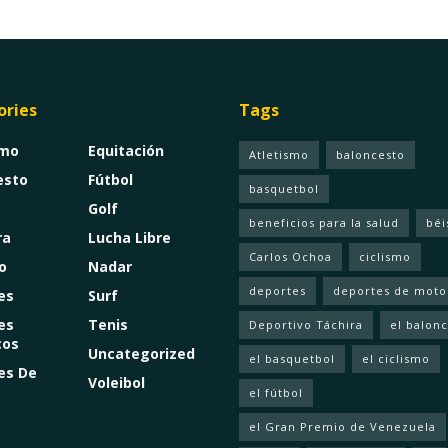
ories
Tags
smo
Equitación
Atletismo
baloncesto
esto
Fútbol
basquetbol
Golf
beneficios para la salud
béi
ra
Lucha Libre
Carlos Ochoa
ciclismo
o
Nadar
deportes
deportes de moto
es
Surf
es
Tenis
Deportivo Táchira
el balon
cos
Uncategorized
el basquetbol
el ciclismo
es De
Voleibol
el fútbol
el Gran Premio de Venezuela