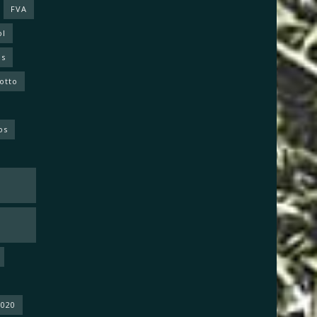
FVA
ol
as
otto
os
2020