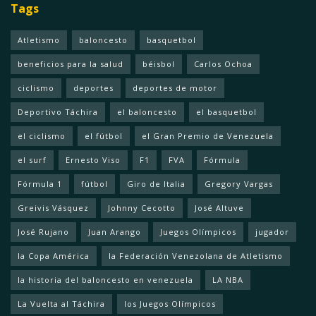
Tags
Atletismo
baloncesto
basquetbol
beneficios para la salud
béisbol
Carlos Ochoa
ciclismo
deportes
deportes de motor
Deportivo Táchira
el baloncesto
el basquetbol
el ciclismo
el fútbol
el Gran Premio de Venezuela
el surf
Ernesto Viso
F1
FVA
Fórmula
Fórmula 1
fútbol
Giro de Italia
Gregory Vargas
Greivis Vásquez
Johnny Cecotto
José Altuve
José Rujano
Juan Arango
Juegos Olímpicos
jugador
la Copa América
la Federación Venezolana de Atletismo
la historia del baloncesto en venezuela
LA NBA
La Vuelta al Táchira
los Juegos Olímpicos