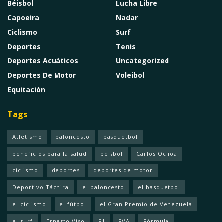
Béisbol
Lucha Libre
Capoeira
Nadar
Ciclismo
Surf
Deportes
Tenis
Deportes Acuáticos
Uncategorized
Deportes De Motor
Voleibol
Equitación
Tags
Atletismo
baloncesto
basquetbol
beneficios para la salud
béisbol
Carlos Ochoa
ciclismo
deportes
deportes de motor
Deportivo Táchira
el baloncesto
el basquetbol
el ciclismo
el fútbol
el Gran Premio de Venezuela
el surf
Ernesto Viso
F1
FVA
Fórmula