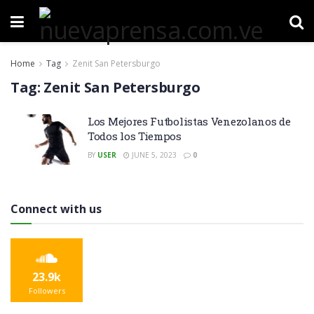
Home
Tag
Zenit San Petersburgo
Tag:
Zenit San Petersburgo
Los Mejores Futbolistas Venezolanos de
Todos los Tiempos
BY
USER
JUNE 5, 2023
0
Connect with us
23.9k
Followers