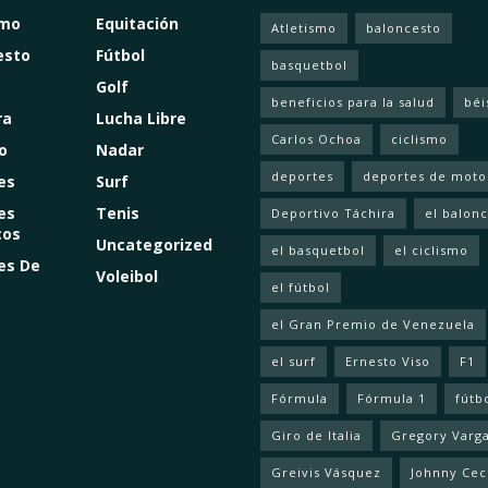
smo
Equitación
Atletismo
baloncesto
esto
Fútbol
basquetbol
Golf
beneficios para la salud
béi
ra
Lucha Libre
Carlos Ochoa
ciclismo
o
Nadar
deportes
deportes de moto
es
Surf
es
Tenis
Deportivo Táchira
el balon
cos
Uncategorized
el basquetbol
el ciclismo
es De
Voleibol
el fútbol
el Gran Premio de Venezuela
el surf
Ernesto Viso
F1
Fórmula
Fórmula 1
fútb
Giro de Italia
Gregory Varg
Greivis Vásquez
Johnny Cec