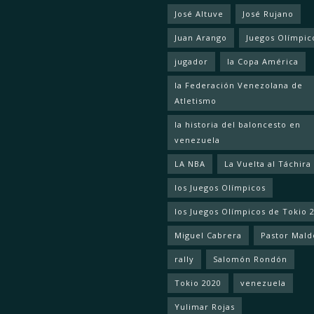
José Altuve
José Rujano
Juan Arango
Juegos Olímpic
jugador
la Copa América
la Federación Venezolana de
Atletismo
la historia del baloncesto en
venezuela
LA NBA
La Vuelta al Táchira
los Juegos Olímpicos
los Juegos Olímpicos de Tokio 
Miguel Cabrera
Pastor Mal
rally
Salomón Rondón
Tokio 2020
venezuela
Yulimar Rojas