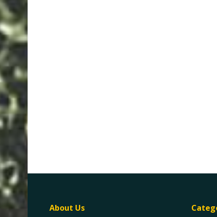
About Us
Categ