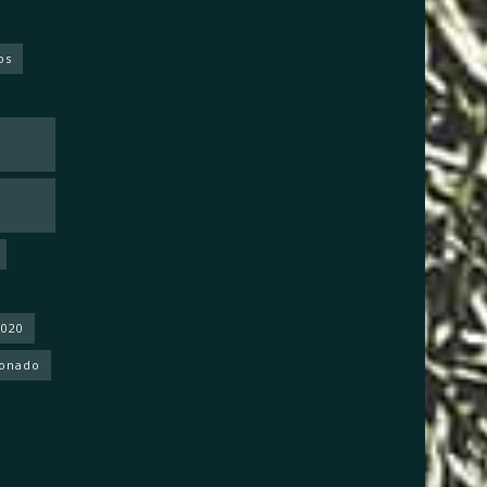
os
2020
donado