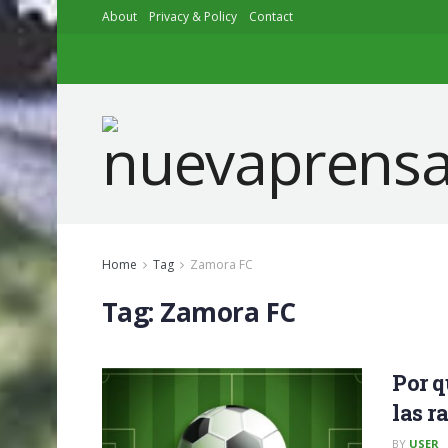
About
Privacy & Policy
Contact
Home
Tag
Zamora FC
Tag:
Zamora FC
Por q
las r
BY
USER