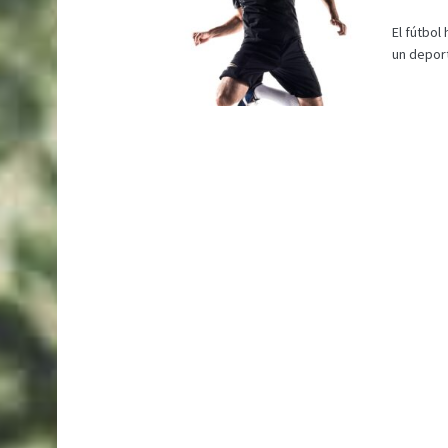
El fútbo
un deport