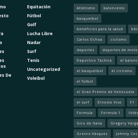
smo
Equitación
Atletismo
baloncesto
esto
Fútbol
basquetbol
Golf
beneficios para la salud
béi
ra
Lucha Libre
Carlos Ochoa
ciclismo
o
Nadar
deportes
deportes de moto
es
Surf
es
Tenis
Deportivo Táchira
el balon
cos
Uncategorized
el basquetbol
el ciclismo
es De
Voleibol
el fútbol
el Gran Premio de Venezuela
el surf
Ernesto Viso
F1
Fórmula
Fórmula 1
fútb
Giro de Italia
Gregory Varg
Greivis Vásquez
Johnny Cec