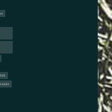
os
2020
donado