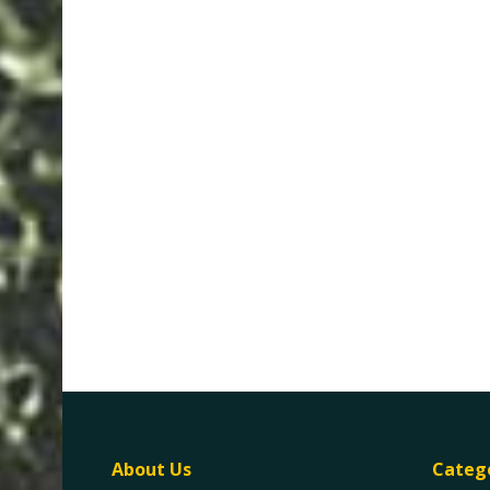
About Us
Categ