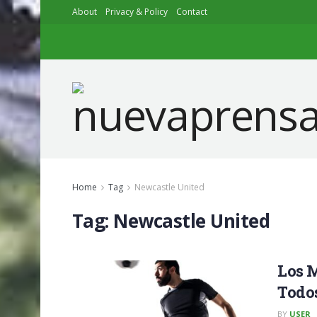
About
Privacy & Policy
Contact
Home
Tag
Newcastle United
Tag:
Newcastle United
Los M
Todo
BY
USER