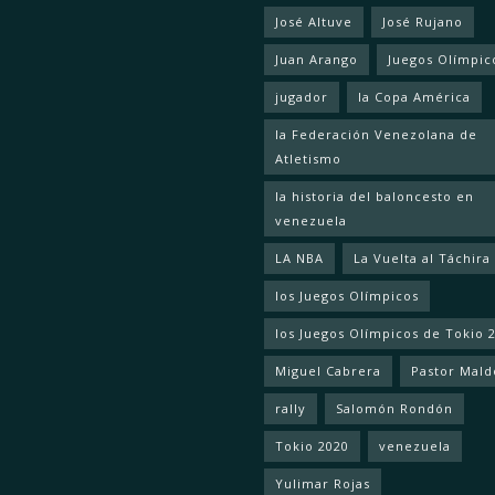
José Altuve
José Rujano
Juan Arango
Juegos Olímpic
jugador
la Copa América
la Federación Venezolana de
Atletismo
la historia del baloncesto en
venezuela
LA NBA
La Vuelta al Táchira
los Juegos Olímpicos
los Juegos Olímpicos de Tokio 
Miguel Cabrera
Pastor Mal
rally
Salomón Rondón
Tokio 2020
venezuela
Yulimar Rojas