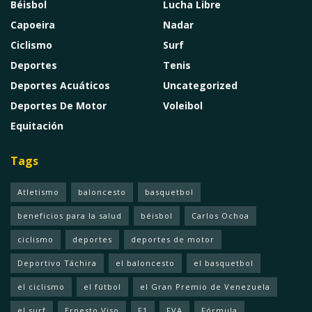
Béisbol
Lucha Libre
Capoeira
Nadar
Ciclismo
Surf
Deportes
Tenis
Deportes Acuáticos
Uncategorized
Deportes De Motor
Voleibol
Equitación
Tags
Atletismo
baloncesto
basquetbol
beneficios para la salud
béisbol
Carlos Ochoa
ciclismo
deportes
deportes de motor
Deportivo Táchira
el baloncesto
el basquetbol
el ciclismo
el fútbol
el Gran Premio de Venezuela
el surf
Ernesto Viso
F1
FVA
Fórmula