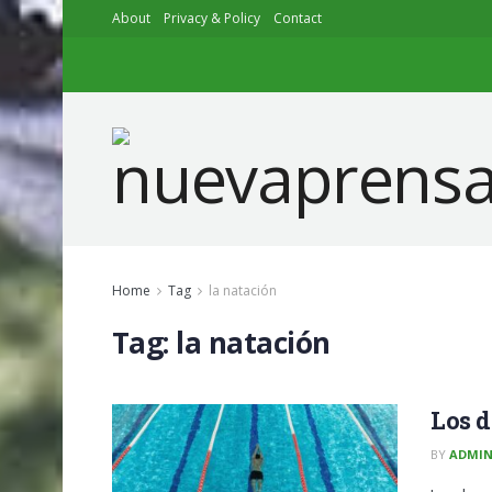
About
Privacy & Policy
Contact
Home
Tag
la natación
Tag:
la natación
Los d
BY
ADMI