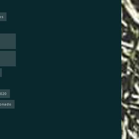
os
2020
donado