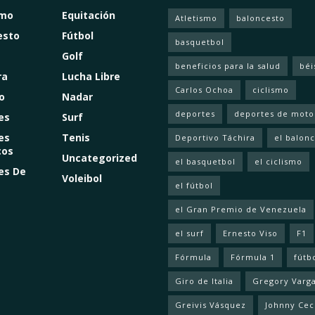
smo
Equitación
Atletismo
baloncesto
esto
Fútbol
basquetbol
Golf
beneficios para la salud
béi
ra
Lucha Libre
Carlos Ochoa
ciclismo
o
Nadar
deportes
deportes de moto
es
Surf
es
Tenis
Deportivo Táchira
el balon
cos
Uncategorized
el basquetbol
el ciclismo
es De
Voleibol
el fútbol
el Gran Premio de Venezuela
el surf
Ernesto Viso
F1
Fórmula
Fórmula 1
fútb
Giro de Italia
Gregory Varg
Greivis Vásquez
Johnny Cec