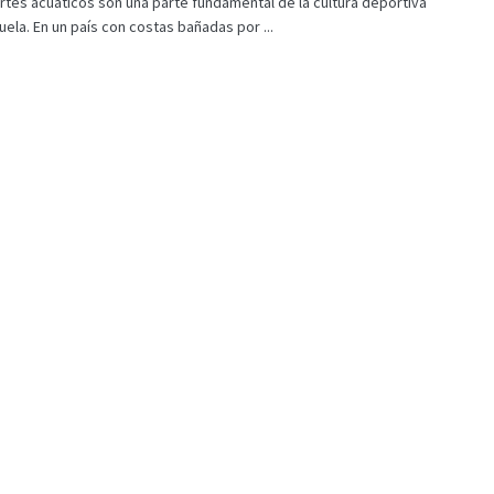
tes acuáticos son una parte fundamental de la cultura deportiva
ela. En un país con costas bañadas por ...