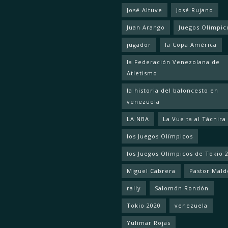
José Altuve
José Rujano
Juan Arango
Juegos Olímpic
jugador
la Copa América
la Federación Venezolana de
Atletismo
la historia del baloncesto en
venezuela
LA NBA
La Vuelta al Táchira
los Juegos Olímpicos
los Juegos Olímpicos de Tokio 
Miguel Cabrera
Pastor Mal
rally
Salomón Rondón
Tokio 2020
venezuela
Yulimar Rojas