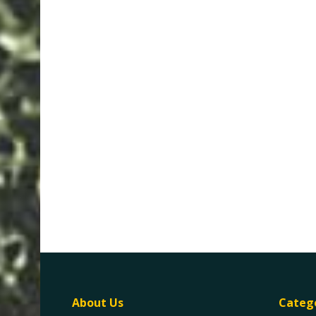
About Us
Categ