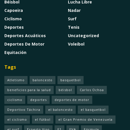
Béisbol
Lucha Libre
Capoeira
Nadar
Ciclismo
Surf
Deportes
Tenis
Deportes Acuáticos
Uncategorized
Deportes De Motor
Voleibol
Equitación
Tags
Atletismo
baloncesto
basquetbol
beneficios para la salud
béisbol
Carlos Ochoa
ciclismo
deportes
deportes de motor
Deportivo Táchira
el baloncesto
el basquetbol
el ciclismo
el fútbol
el Gran Premio de Venezuela
el surf
Ernesto Viso
F1
FVA
Fórmula