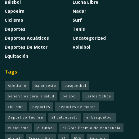
Béisbol
Lucha Libre
Capoeira
Nadar
Ciclismo
Surf
Deportes
Tenis
Deportes Acuáticos
Uncategorized
Deportes De Motor
Voleibol
Equitación
Tags
Atletismo
baloncesto
basquetbol
beneficios para la salud
béisbol
Carlos Ochoa
ciclismo
deportes
deportes de motor
Deportivo Táchira
el baloncesto
el basquetbol
el ciclismo
el fútbol
el Gran Premio de Venezuela
el surf
Ernesto Viso
F1
FVA
Fórmula