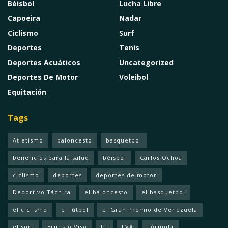
Béisbol
Lucha Libre
Capoeira
Nadar
Ciclismo
Surf
Deportes
Tenis
Deportes Acuáticos
Uncategorized
Deportes De Motor
Voleibol
Equitación
Tags
Atletismo
baloncesto
basquetbol
beneficios para la salud
béisbol
Carlos Ochoa
ciclismo
deportes
deportes de motor
Deportivo Táchira
el baloncesto
el basquetbol
el ciclismo
el fútbol
el Gran Premio de Venezuela
el surf
Ernesto Viso
F1
FVA
Fórmula