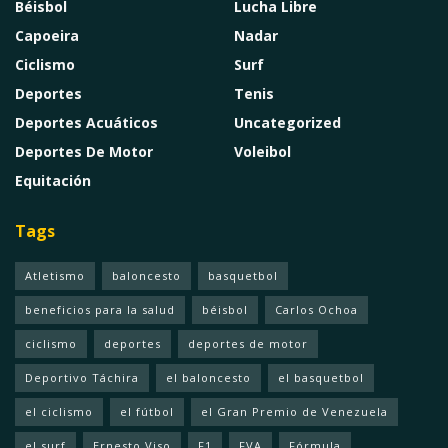
Béisbol
Lucha Libre
Capoeira
Nadar
Ciclismo
Surf
Deportes
Tenis
Deportes Acuáticos
Uncategorized
Deportes De Motor
Voleibol
Equitación
Tags
Atletismo
baloncesto
basquetbol
beneficios para la salud
béisbol
Carlos Ochoa
ciclismo
deportes
deportes de motor
Deportivo Táchira
el baloncesto
el basquetbol
el ciclismo
el fútbol
el Gran Premio de Venezuela
el surf
Ernesto Viso
F1
FVA
Fórmula