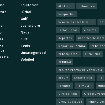
smo
Equitación
Atletismo
baloncesto
esto
Fútbol
basquetbol
Golf
beneficios para la salud
béi
ra
Lucha Libre
Carlos Ochoa
ciclismo
o
Nadar
deportes
deportes de moto
es
Surf
es
Tenis
Deportivo Táchira
el balon
cos
Uncategorized
el basquetbol
el ciclismo
es De
Voleibol
el fútbol
el Gran Premio de Venezuela
el surf
Ernesto Viso
F1
Fórmula
Fórmula 1
fútb
Giro de Italia
Gregory Varg
Greivis Vásquez
Johnny Cec