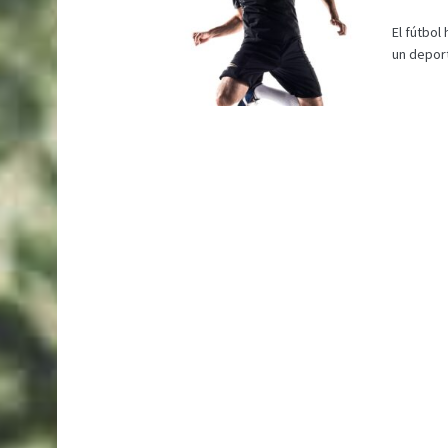
El fútbo
un deport