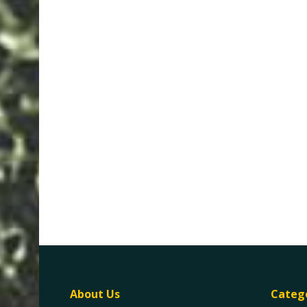
About Us
Categ