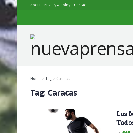
About
Privacy & Policy
Contact
Home
Tag
Caracas
Tag:
Caracas
Los M
Todo
BY
USER