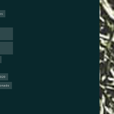
os
2020
donado