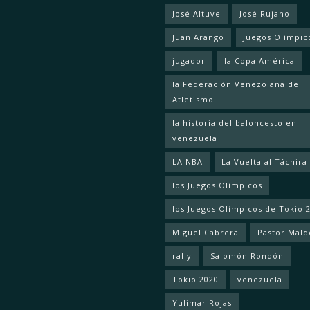
José Altuve
José Rujano
Juan Arango
Juegos Olímpic
jugador
la Copa América
la Federación Venezolana de
Atletismo
la historia del baloncesto en
venezuela
LA NBA
La Vuelta al Táchira
los Juegos Olímpicos
los Juegos Olímpicos de Tokio 
Miguel Cabrera
Pastor Mal
rally
Salomón Rondón
Tokio 2020
venezuela
Yulimar Rojas