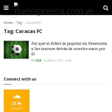
Home
Tag
Caracas FC
Tag:
Caracas FC
Por qué el fútbol es popular en Venezuela
y las razones detrás de nuestro amor por
él
BY
USER
JUNE 5, 2023
0
Connect with us
23.9k
Followers