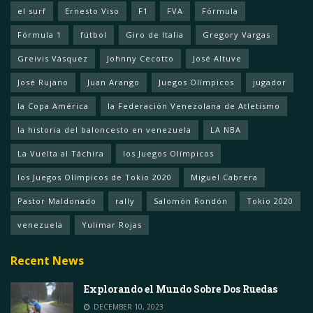
el surf
Ernesto Viso
F1
FVA
Fórmula
Fórmula 1
fútbol
Giro de Italia
Gregory Vargas
Greivis Vásquez
Johnny Cecotto
José Altuve
José Rujano
Juan Arango
Juegos Olímpicos
jugador
la Copa América
la Federación Venezolana de Atletismo
la historia del baloncesto en venezuela
LA NBA
La Vuelta al Táchira
los Juegos Olímpicos
los Juegos Olímpicos de Tokio 2020
Miguel Cabrera
Pastor Maldonado
rally
Salomón Rondón
Tokio 2020
venezuela
Yulimar Rojas
Recent News
Explorando el Mundo Sobre Dos Ruedas
DECEMBER 10, 2023