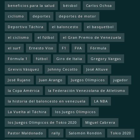
beneficios para la salud
béisbol
Carlos Ochoa
ciclismo
deportes
deportes de motor
Deportivo Táchira
el baloncesto
el basquetbol
el ciclismo
el fútbol
el Gran Premio de Venezuela
el surf
Ernesto Viso
F1
FVA
Fórmula
Fórmula 1
fútbol
Giro de Italia
Gregory Vargas
Greivis Vásquez
Johnny Cecotto
José Altuve
José Rujano
Juan Arango
Juegos Olímpicos
jugador
la Copa América
la Federación Venezolana de Atletismo
la historia del baloncesto en venezuela
LA NBA
La Vuelta al Táchira
los Juegos Olímpicos
los Juegos Olímpicos de Tokio 2020
Miguel Cabrera
Pastor Maldonado
rally
Salomón Rondón
Tokio 2020