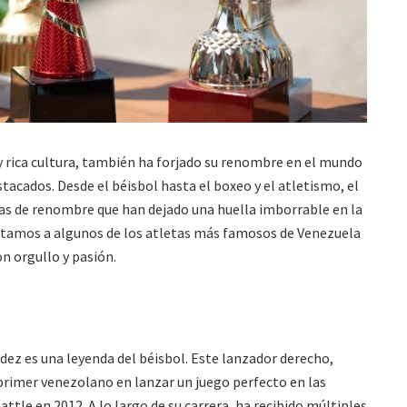
 y rica cultura, también ha forjado su renombre en el mundo
stacados. Desde el béisbol hasta el boxeo y el atletismo, el
as de renombre que han dejado una huella imborrable en la
entamos a algunos de los atletas más famosos de Venezuela
n orgullo y pasión.
dez es una leyenda del béisbol. Este lanzador derecho,
l primer venezolano en lanzar un juego perfecto en las
ttle en 2012. A lo largo de su carrera, ha recibido múltiples