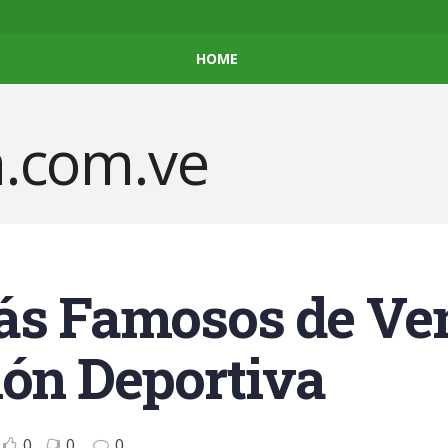
HOME
ás Famosos de Ve
ión Deportiva
0
0
0