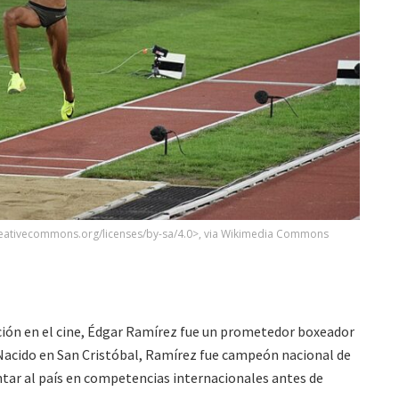
creativecommons.org/licenses/by-sa/4.0>, via Wikimedia Commons
ión en el cine, Édgar Ramírez fue un prometedor boxeador
 Nacido en San Cristóbal, Ramírez fue campeón nacional de
ntar al país en competencias internacionales antes de