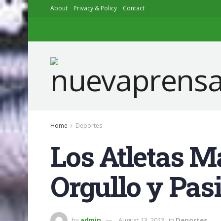
About
Privacy & Policy
Contact
Home
Deportes
Los Atletas M
Orgullo y Pas
by
admin
August 13, 2023
in
Deportes