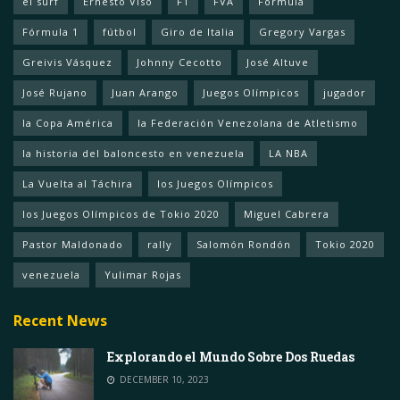
el surf
Ernesto Viso
F1
FVA
Fórmula
Fórmula 1
fútbol
Giro de Italia
Gregory Vargas
Greivis Vásquez
Johnny Cecotto
José Altuve
José Rujano
Juan Arango
Juegos Olímpicos
jugador
la Copa América
la Federación Venezolana de Atletismo
la historia del baloncesto en venezuela
LA NBA
La Vuelta al Táchira
los Juegos Olímpicos
los Juegos Olímpicos de Tokio 2020
Miguel Cabrera
Pastor Maldonado
rally
Salomón Rondón
Tokio 2020
venezuela
Yulimar Rojas
Recent News
Explorando el Mundo Sobre Dos Ruedas
DECEMBER 10, 2023